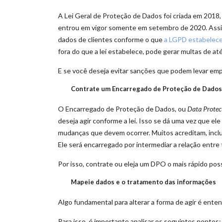
A Lei Geral de Proteção de Dados foi criada em 2018
entrou em vigor somente em setembro de 2020. Assim,
dados de clientes conforme o que
a LGPD estabelec
fora do que a lei estabelece, pode gerar multas de at
E se você deseja evitar sanções que podem levar empr
Contrate um Encarregado de Proteção de Dados 
O Encarregado de Proteção de Dados, ou
Data Protect
deseja agir conforme a lei. Isso se dá uma vez que ele 
mudanças que devem ocorrer. Muitos acreditam, inclus
Ele será encarregado por intermediar a relação entre 
Por isso, contrate ou eleja um DPO o mais rápido poss
Mapeie dados e o tratamento das informações
Algo fundamental para alterar a forma de agir é ente
Para isso, é importante analisar os seguintes pontos: