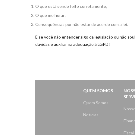
O que está sendo feito corretamente;
O que melhorar;
Consequências por não estar de acordo com a lei.
E se você não entender algo da legislação ou não so
dúvidas e auxiliar na adequação à LGPD!
QUEM SOMOS
NOS
SERV
Quem Somos
Nosso
Noticias
Financ
Fiscal