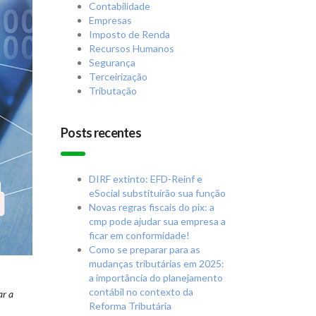
Contabilidade
Empresas
Imposto de Renda
Recursos Humanos
Segurança
Terceirização
Tributação
Posts recentes
DIRF extinto: EFD-Reinf e
eSocial substituirão sua função
Novas regras fiscais do pix: a
cmp pode ajudar sua empresa a
ficar em conformidade!
Como se preparar para as
mudanças tributárias em 2025:
a importância do planejamento
contábil no contexto da
ar a
Reforma Tributária