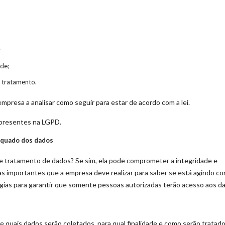
;
de;
 tratamento.
presa a analisar como seguir para estar de acordo com a lei.
 presentes na LGPD.
equado dos dados
e tratamento de dados? Se sim, ela pode comprometer a integridade e
s importantes que a empresa deve realizar para saber se está agindo c
tégias para garantir que somente pessoas autorizadas terão acesso aos d
te quais dados serão coletados, para qual finalidade e como serão tratado