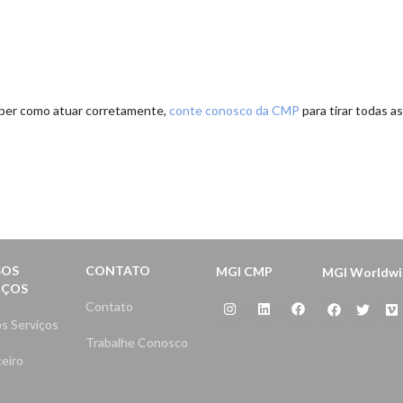
uber como atuar corretamente,
conte conosco da CMP
para tirar todas as
SOS
CONTATO
MGI CMP
MGI Worldwi
IÇOS
Contato
s Serviços
Trabalhe Conosco
eiro