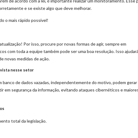
arem de acordo com a lei, é importante realizar um monitoramento. Esse 
corretamente e se existe algo que deve melhorar.
do o mais rápido possível!
tualização! Por isso, procure por novas formas de agir, sempre em
dicos com toda a equipe também pode ser uma boa resolução. Isso ajudar
e novas medidas de ação.
vista nesse setor
m banco de dados vazadas, independentemente do motivo, podem gerar
tir em segurança da informação, evitando ataques cibernéticos e maiore
dos
ento total da legislação.