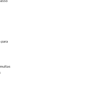
passo
á para
 multas
s