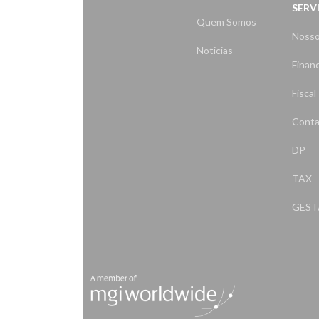
SERV
Quem Somos
Nosso
Noticias
Financ
Fiscal
Conta
DP
TAX
GES