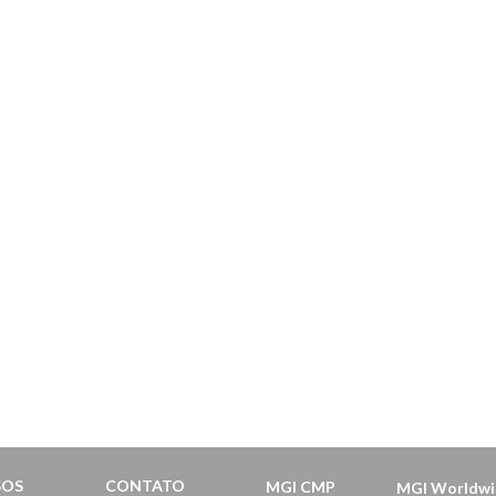
SOS
CONTATO
MGI CMP
MGI Worldwi