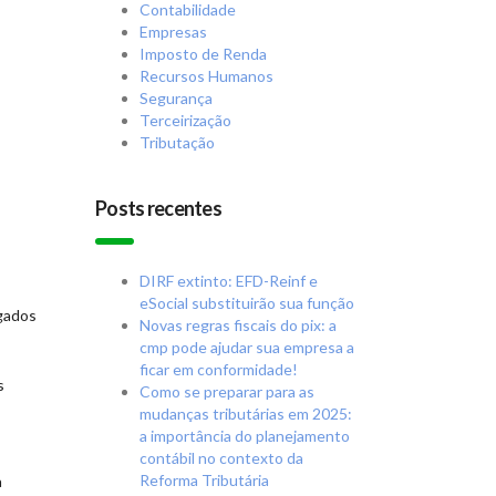
Contabilidade
Empresas
Imposto de Renda
Recursos Humanos
Segurança
Terceirização
Tributação
Posts recentes
DIRF extinto: EFD-Reinf e
eSocial substituirão sua função
lgados
Novas regras fiscais do pix: a
cmp pode ajudar sua empresa a
ficar em conformidade!
s
Como se preparar para as
mudanças tributárias em 2025:
a importância do planejamento
contábil no contexto da
Reforma Tributária
a