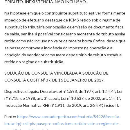
TRIBUTO. INEXISTÊNCIA. NÃO INCLUSÃO.
Na hipótese em que o contribuinte substituto estiver formalmente
impedido de efetuar o destaque de ICMS retido sob o regime de
substituição tributária por ocasião da emissão de documento fiscal
de saída, ser-lhe-á possível considerar o montante do tributo assim
retido como não incluso no valor da receita bruta Cofins, desde que
se possa comprovar a incidência do imposto na operação e a
condição do vendedor como mero depositário do tributo estadual
retido no regime de substituição.
SOLUÇÃO DE CONSULTA VINCULADA À SOLUÇÃO DE
CONSULTA COSIT Nº 37, DE 16 DE JANEIRO DE 2017.
Dispositivos legais: Decreto-Lei nº 1.598, de 1977, art. 12, § 4º; Lei
nº 9.718, de 1998, art. 3º, caput; Lei nº 10.637, de 2002, art. 1º, § 1º;
Instrução Normativa RFB nº 1.911, de 2019, art. 26, § 4º, inciso II.
Fonte:
https://www.contadorperito.com/materia/54226/receita-
bruta-irpj-csll-pis-pasep-e-cofins-icms-retido-sob-o-regime-de-