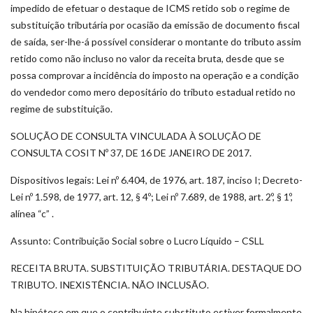
impedido de efetuar o destaque de ICMS retido sob o regime de
substituição tributária por ocasião da emissão de documento fiscal
de saída, ser-lhe-á possível considerar o montante do tributo assim
retido como não incluso no valor da receita bruta, desde que se
possa comprovar a incidência do imposto na operação e a condição
do vendedor como mero depositário do tributo estadual retido no
regime de substituição.
SOLUÇÃO DE CONSULTA VINCULADA À SOLUÇÃO DE
CONSULTA COSIT Nº 37, DE 16 DE JANEIRO DE 2017.
Dispositivos legais: Lei nº 6.404, de 1976, art. 187, inciso I; Decreto-
Lei nº 1.598, de 1977, art. 12, § 4º; Lei nº 7.689, de 1988, art. 2º, § 1º,
alínea “c” .
Assunto: Contribuição Social sobre o Lucro Líquido – CSLL
RECEITA BRUTA. SUBSTITUIÇÃO TRIBUTÁRIA. DESTAQUE DO
TRIBUTO. INEXISTÊNCIA. NÃO INCLUSÃO.
Na hipótese em que o contribuinte substituto estiver formalmente